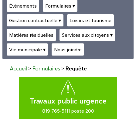
Événements
Formulaires ▾
Gestion contractuelle ▾
Loisirs et tourisme
Matières résiduelles
Services aux citoyens ▾
Vie municipale ▾
Nous joindre
Accueil
>
Formulaires
>
Requête
⚠
Travaux public urgence
819 765-5111 poste 200