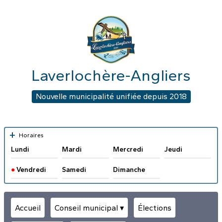
Laverlochère-Angliers
Nouvelle municipalité unifiée depuis 2018
+
Horaires
Lundi
Mardi
Mercredi
Jeudi
●
Vendredi
Samedi
Dimanche
Accueil
Conseil municipal ▾
Élections